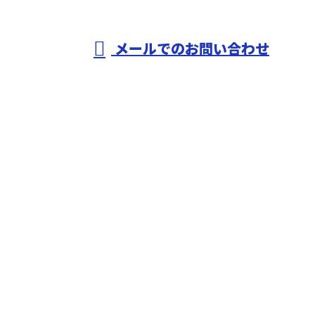
受付／8：00～17：00 (平日)
メールでのお問い合わせ
ホーム
業務案内
施工実績
採用情報
会社概要
お知らせ
お問い合わせ
サイトマップ
イング空調サービス株式会社
〒379-2235
群馬県伊勢崎市三室町5721-8